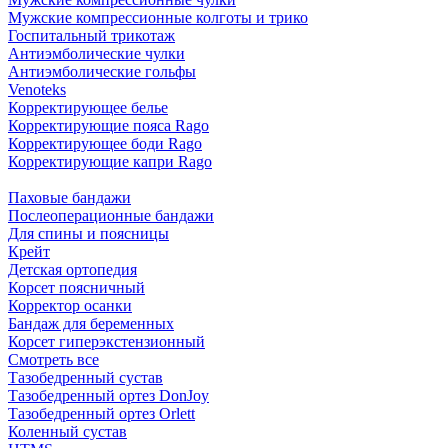
Мужские компрессионные колготы и трико
Госпитальный трикотаж
Антиэмболические чулки
Антиэмболические гольфы
Venoteks
Корректирующее белье
Корректирующие пояса Rago
Корректирующее боди Rago
Корректирующие капри Rago
Паховые бандажи
Послеоперационные бандажи
Для спины и поясницы
Крейт
Детская ортопедия
Корсет поясничный
Корректор осанки
Бандаж для беременных
Корсет гиперэкстензионный
Смотреть все
Тазобедренный сустав
Тазобедренный ортез DonJoy
Тазобедренный ортез Orlett
Коленный сустав