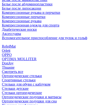
Белье после абдоминопластики
Белье после липосакции
Компрессионные рукава и перчатки
Компрессионные перчатки
Компрессионные рукава
Компрессионная одежда для спорта
Диабетические носки
Аксессуары
Вспомогательное приспособление для чулок и гольф
Reh4Mat
Orlett
OPPO
OPTIMA MOLLITER
DonJoy
Thuasne
Смотреть все
Ортопедические стельки
Спортивные стельки
Стельки для обуви с каблуком
Стельки детские
Стельки ортопедические
Ортопедические подушки и матрасы
Ортопедические подушки для сна