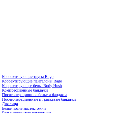
Корректирующие трусы Rago
Корректирующие панталоны Rago
Корректирующее белье Body Hush
Компрессионные бандажи
Послеоперационное белье и бандажи
Послеоперационные и грыжевые бандажи
Для лица
Белье после мастектомии
Белье после маммопластики