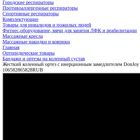
Городские респираторы
Противоаллергенные респираторы
Спортивные респираторы
Комплектующие
Товары для инвалидов и пожилых людей
Фитнес-оборудование, мячи для занятия ЛФК и реабилитации
Массажные кресла
Массажные накидки и коврики
Главная
Ортопедические товары
Бандажи и ортезы на коленный сустав
Жесткий коленный ортез с инерционным замедлителем DonJoy A
10
65828
65828
RUB