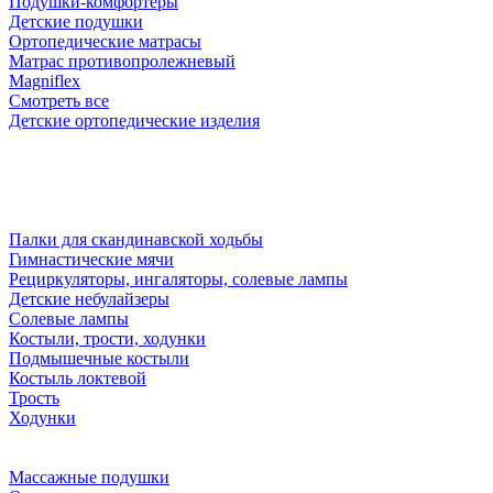
Подушки-комфортеры
Детские подушки
Ортопедические матрасы
Матрас противопролежневый
Magniflex
Смотреть все
Детские ортопедические изделия
Палки для скандинавской ходьбы
Гимнастические мячи
Рециркуляторы, ингаляторы, солевые лампы
Детские небулайзеры
Солевые лампы
Костыли, трости, ходунки
Подмышечные костыли
Костыль локтевой
Трость
Ходунки
Массажные подушки