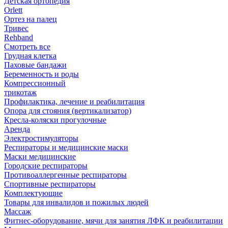
Детская ортопедия
Orlett
Ортез на палец
Тривес
Rehband
Смотреть все
Грудная клетка
Паховые бандажи
Беременность и роды
Компрессионный
трикотаж
Профилактика, лечение и реабилитация
Опора для стояния (вертикализатор)
Кресла-коляски прогулочные
Аренда
Электростимуляторы
Респираторы и медицинские маски
Маски медицинские
Городские респираторы
Противоаллергенные респираторы
Спортивные респираторы
Комплектующие
Товары для инвалидов и пожилых людей
Массаж
Фитнес-оборудование, мячи для занятия ЛФК и реабилитации