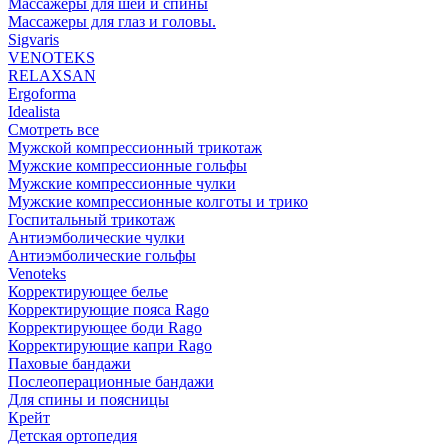
Массажеры для шеи и спины
Массажеры для глаз и головы.
Sigvaris
VENOTEKS
RELAXSAN
Ergoforma
Idealista
Смотреть все
Мужской компрессионный трикотаж
Мужские компрессионные гольфы
Мужские компрессионные чулки
Мужские компрессионные колготы и трико
Госпитальный трикотаж
Антиэмболические чулки
Антиэмболические гольфы
Venoteks
Корректирующее белье
Корректирующие пояса Rago
Корректирующее боди Rago
Корректирующие капри Rago
Паховые бандажи
Послеоперационные бандажи
Для спины и поясницы
Крейт
Детская ортопедия