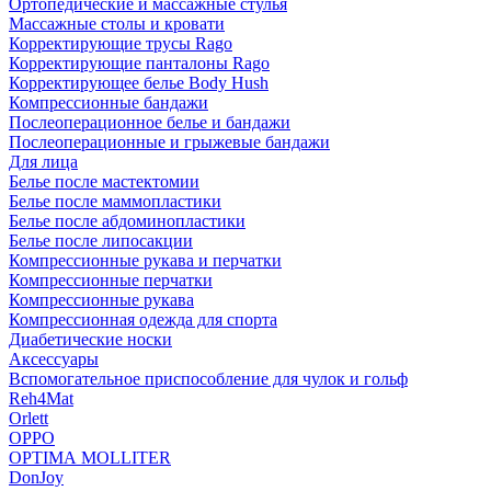
Ортопедические и массажные стулья
Массажные столы и кровати
Корректирующие трусы Rago
Корректирующие панталоны Rago
Корректирующее белье Body Hush
Компрессионные бандажи
Послеоперационное белье и бандажи
Послеоперационные и грыжевые бандажи
Для лица
Белье после мастектомии
Белье после маммопластики
Белье после абдоминопластики
Белье после липосакции
Компрессионные рукава и перчатки
Компрессионные перчатки
Компрессионные рукава
Компрессионная одежда для спорта
Диабетические носки
Аксессуары
Вспомогательное приспособление для чулок и гольф
Reh4Mat
Orlett
OPPO
OPTIMA MOLLITER
DonJoy