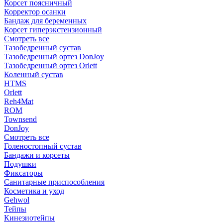
Корсет поясничный
Корректор осанки
Бандаж для беременных
Корсет гиперэкстензионный
Смотреть все
Тазобедренный сустав
Тазобедренный ортез DonJoy
Тазобедренный ортез Orlett
Коленный сустав
HTMS
Orlett
Reh4Mat
ROM
Townsend
DonJoy
Смотреть все
Голеностопный сустав
Бандажи и корсеты
Подушки
Фиксаторы
Санитарные приспособления
Косметика и уход
Gehwol
Тейпы
Кинезиотейпы