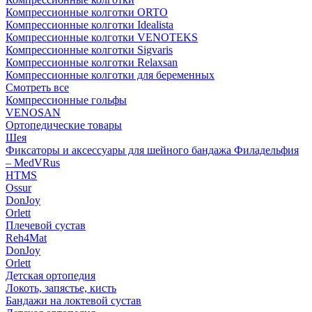
Компрессионные колготки ORTO
Компрессионные колготки Idealista
Компрессионные колготки VENOTEKS
Компрессионные колготки Sigvaris
Компрессионные колготки Relaxsan
Компрессионные колготки для беременных
Смотреть все
Компрессионные гольфы
VENOSAN
Ортопедические товары
Шея
Фиксаторы и аксессуары для шейного бандажа Филадельфия
– MedVRus
HTMS
Ossur
DonJoy
Orlett
Плечевой сустав
Reh4Mat
DonJoy
Orlett
Детская ортопедия
Локоть, запястье, кисть
Бандажи на локтевой сустав