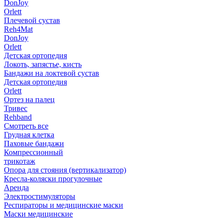
DonJoy
Orlett
Плечевой сустав
Reh4Mat
DonJoy
Orlett
Детская ортопедия
Локоть, запястье, кисть
Бандажи на локтевой сустав
Детская ортопедия
Orlett
Ортез на палец
Тривес
Rehband
Смотреть все
Грудная клетка
Паховые бандажи
Компрессионный
трикотаж
Опора для стояния (вертикализатор)
Кресла-коляски прогулочные
Аренда
Электростимуляторы
Респираторы и медицинские маски
Маски медицинские