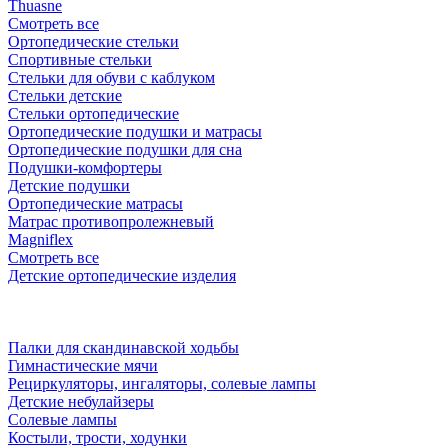
Thuasne
Смотреть все
Ортопедические стельки
Спортивные стельки
Стельки для обуви с каблуком
Стельки детские
Стельки ортопедические
Ортопедические подушки и матрасы
Ортопедические подушки для сна
Подушки-комфортеры
Детские подушки
Ортопедические матрасы
Матрас противопролежневый
Magniflex
Смотреть все
Детские ортопедические изделия
Палки для скандинавской ходьбы
Гимнастические мячи
Рециркуляторы, ингаляторы, солевые лампы
Детские небулайзеры
Солевые лампы
Костыли, трости, ходунки