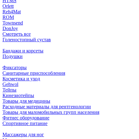
HTMS
Orlett
Reh4Mat
ROM
Townsend
DonJoy
Смотреть все
Голеностопный сустав
Бандажи и корсеты
Подушки
Фиксаторы
Санитарные приспособления
Косметика и уход
Gehwol
Тейпы
Кинезиотейпы
Товары для медицины
Расходные материалы для рентгенологии
Товары для маломобильных групп населения
Фитнес оборудование
Спортивное питание
Массажеры для ног