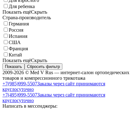
Для взрослого
Для ребенка
Показать ещё
Скрыть
Страна-производитель
Германия
Россия
Испания
США
Франция
Китай
Показать ещё
Скрыть
Показать
Сбросить фильтр
2009-2026 © Med V Rus — интернет-салон ортопедических
товаров и компрессионного трикотажа
+7(985)999-5507
Заказы через сайт принимаются
круглосуточно
+7(495)999-5507
Заказы через сайт принимаются
круглосуточно
Написать в мессенджеры: