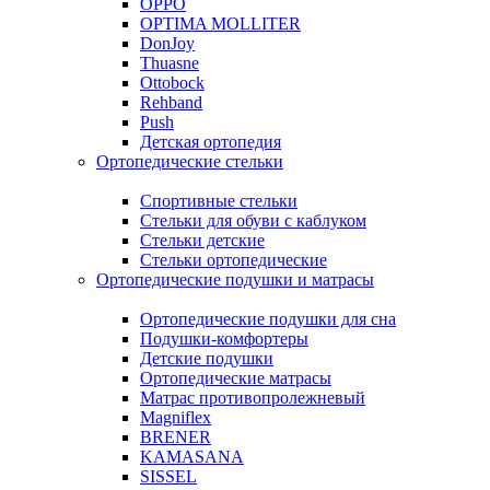
OPPO
OPTIMA MOLLITER
DonJoy
Thuasne
Ottobock
Rehband
Push
Детская ортопедия
Ортопедические стельки
Спортивные стельки
Стельки для обуви с каблуком
Стельки детские
Стельки ортопедические
Ортопедические подушки и матрасы
Ортопедические подушки для сна
Подушки-комфортеры
Детские подушки
Ортопедические матрасы
Матрас противопролежневый
Magniflex
BRENER
KAMASANA
SISSEL