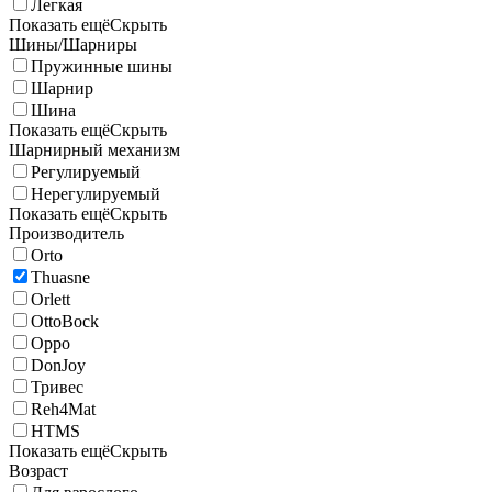
Легкая
Показать ещё
Скрыть
Шины/Шарниры
Пружинные шины
Шарнир
Шина
Показать ещё
Скрыть
Шарнирный механизм
Регулируемый
Нерегулируемый
Показать ещё
Скрыть
Производитель
Orto
Thuasne
Orlett
OttoBock
Oppo
DonJoy
Тривес
Reh4Mat
HTMS
Показать ещё
Скрыть
Возраст