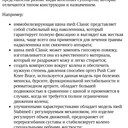
отличаются типом конструкции и назначением.
Например:
иммобилизирующая шина medi Classic представляет
собой стабильный вид наколенника, который
гарантирует полную фиксацию и выглядит как жесткая
шина, чаще всего она применяется для лечения травмы
надколенника или связочного аппарата;
шина medi Classic может заменять гипсовую повязку,
изготавливается она из качественного материала,
который не раздражает кожу и легко стирается;
создать компрессию вокруг колена и обеспечить
нужную степень давления способен ортез Push Care
Knee Brace, используется данная модель при болезнях
мениска, бурсите, функциональной нестабильности и
ревматоидном артрите, обладает большей
подвижностью в сравнении с шиной и применяется в
случаях, когда не требуется полное ограничение
движения колена;
улучшенными характеристиками обладает модель medi
Stabimed c регулируемым механизмом, это изделие
регулирует объем движений, предохраняет от
переразгибания суставы и стабилизирует колено
специальными ребрами жесткости;