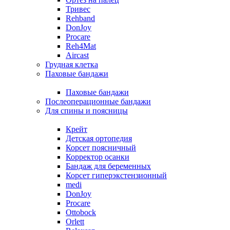
Тривес
Rehband
DonJoy
Procare
Reh4Mat
Aircast
Грудная клетка
Паховые бандажи
Паховые бандажи
Послеоперационные бандажи
Для спины и поясницы
Крейт
Детская ортопедия
Корсет поясничный
Корректор осанки
Бандаж для беременных
Корсет гиперэкстензионный
medi
DonJoy
Procare
Ottobock
Orlett