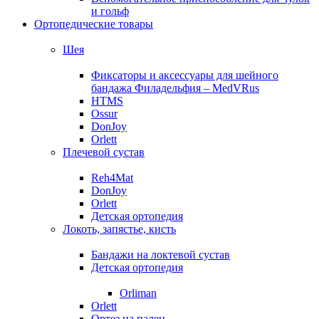
и гольф
Ортопедические товары
Шея
Фиксаторы и аксессуары для шейного
бандажа Филадельфия – MedVRus
HTMS
Ossur
DonJoy
Orlett
Плечевой сустав
Reh4Mat
DonJoy
Orlett
Детская ортопедия
Локоть, запястье, кисть
Бандажи на локтевой сустав
Детская ортопедия
Orliman
Orlett
Ортез на палец