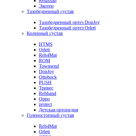
Relaxsan
Экотен
Тазобедренный сустав
Тазобедренный ортез DonJoy
Тазобедренный ортез Orlett
Коленный сустав
HTMS
Orlett
Reh4Mat
ROM
Townsend
DonJoy
Ottobock
PUSH
Тривес
Rehband
Oppo
protect
Детская ортопедия
Голеностопный сустав
Reh4Mat
Orlett