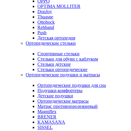
OPPO
OPTIMA MOLLITER
DonJoy
Thuasne
Ottobock
Rehband
Push
Детская ортопедия
Ортопедические стельки
Спортивные стельки
Стельки для обуви с каблуком
Стельки детские
Стельки ортопедические
Ортопедические подушки и матрасы
Ортопедические подушки для сна
Подушки-комфортеры
Детские подушки
Ортопедические матрасы
Матрас противопролежневый
Magniflex
BRENER
KAMASANA
SISSEL