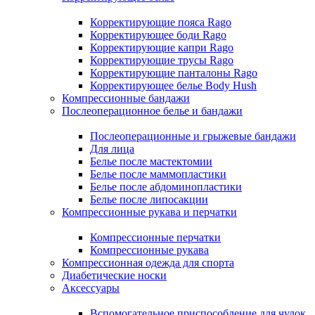
Корректирующие пояса Rago
Корректирующее боди Rago
Корректирующие капри Rago
Корректирующие трусы Rago
Корректирующие панталоны Rago
Корректирующее белье Body Hush
Компрессионные бандажи
Послеоперационное белье и бандажи
Послеоперационные и грыжевые бандажи
Для лица
Белье после мастектомии
Белье после маммопластики
Белье после абдоминопластики
Белье после липосакции
Компрессионные рукава и перчатки
Компрессионные перчатки
Компрессионные рукава
Компрессионная одежда для спорта
Диабетические носки
Аксессуары
Вспомогательное приспособление для чулок