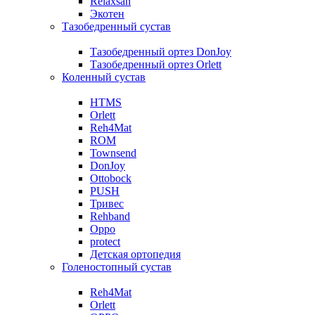
Relaxsan
Экотен
Тазобедренный сустав
Тазобедренный ортез DonJoy
Тазобедренный ортез Orlett
Коленный сустав
HTMS
Orlett
Reh4Mat
ROM
Townsend
DonJoy
Ottobock
PUSH
Тривес
Rehband
Oppo
protect
Детская ортопедия
Голеностопный сустав
Reh4Mat
Orlett