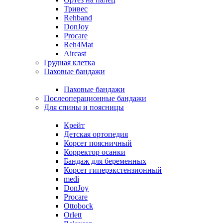
Тривес
Rehband
DonJoy
Procare
Reh4Mat
Aircast
Грудная клетка
Паховые бандажи
Паховые бандажи
Послеоперационные бандажи
Для спины и поясницы
Крейт
Детская ортопедия
Корсет поясничный
Корректор осанки
Бандаж для беременных
Корсет гиперэкстензионный
medi
DonJoy
Procare
Ottobock
Orlett