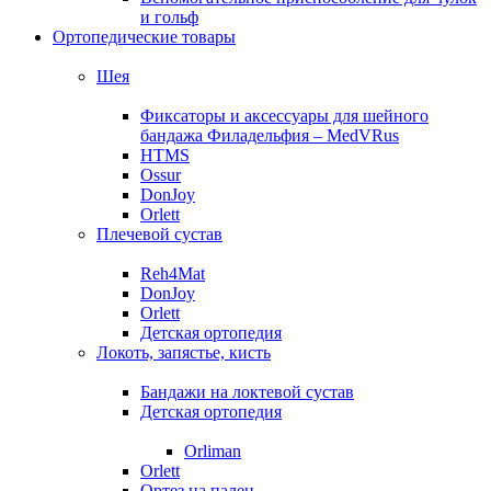
и гольф
Ортопедические товары
Шея
Фиксаторы и аксессуары для шейного
бандажа Филадельфия – MedVRus
HTMS
Ossur
DonJoy
Orlett
Плечевой сустав
Reh4Mat
DonJoy
Orlett
Детская ортопедия
Локоть, запястье, кисть
Бандажи на локтевой сустав
Детская ортопедия
Orliman
Orlett
Ортез на палец