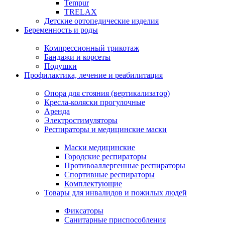
Tempur
TRELAX
Детские ортопедические изделия
Беременность и роды
Компрессионный трикотаж
Бандажи и корсеты
Подушки
Профилактика, лечение и реабилитация
Опора для стояния (вертикализатор)
Кресла-коляски прогулочные
Аренда
Электростимуляторы
Респираторы и медицинские маски
Маски медицинские
Городские респираторы
Противоаллергенные респираторы
Спортивные респираторы
Комплектующие
Товары для инвалидов и пожилых людей
Фиксаторы
Санитарные приспособления