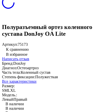
Полуразъемный ортез коленного
сустава DonJoy OA Lite
Артикул:
75173
К сравнению
В избранное
Написать отзыв
Бренд:
DonJoy
Диагноз:
Остеоартроз
Часть тела:
Коленный сустав
Степень фиксации:
Полужесткая
Все характеристики
Размер:
S
M
L
XL
Модель.:
Левый
Правый
В наличии
В наличии