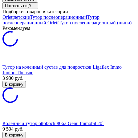
Показать ещё
Подборки товаров в категории
Orlett
детские
Тутор послеоперационный
Тутор
послеоперационный Orlett
Тутор послеоперационный (шина)
Рекомендуем
Тутор на коленный сустав для подростков Ligaflex Immo
Junior, Thuasne
3 930
руб.
В корзину
Коленный тутор ottobock 8062 Genu Immobil 20`
9 504
руб.
В корзину