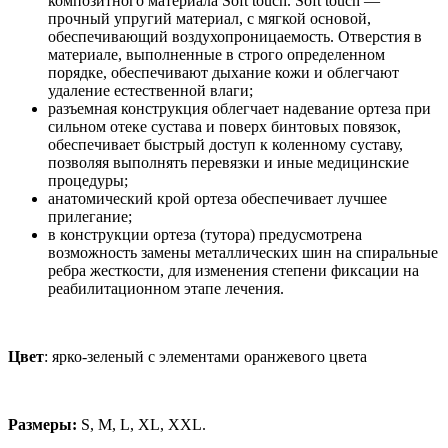
композитного материала Soft touch. Soft touch —
прочный упругий материал, с мягкой основой,
обеспечивающий воздухопроницаемость. Отверстия в
материале, выполненные в строго определенном
порядке, обеспечивают дыхание кожи и облегчают
удаление естественной влаги;
разъемная конструкция облегчает надевание ортеза при
сильном отеке сустава и поверх бинтовых повязок,
обеспечивает быстрый доступ к коленному суставу,
позволяя выполнять перевязки и иные медицинские
процедуры;
анатомический крой ортеза обеспечивает лучшее
прилегание;
в конструкции ортеза (тутора) предусмотрена
возможность замены металлических шин на спиральные
ребра жесткости, для изменения степени фиксации на
реабилитационном этапе лечения.
Цвет
:
ярко-зеленый с элементами оранжевого цвета
Размеры:
S, M, L, XL, XXL.