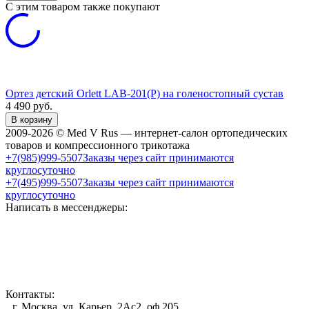
C этим товаром также покупают
Ортез детский Orlett LAB-201(P) на голеностопный сустав
4 490
руб.
В корзину
2009-2026 © Med V Rus — интернет-салон ортопедических
товаров и компрессионного трикотажа
+7(985)999-5507
Заказы через сайт принимаются
круглосуточно
+7(495)999-5507
Заказы через сайт принимаются
круглосуточно
Написать в мессенджеры:
Контакты:
г. Москва, ул. Карьер, 2Ас2, оф 205