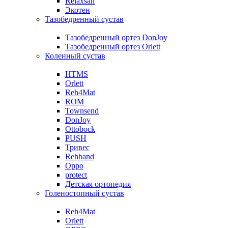
Relaxsan
Экотен
Тазобедренный сустав
Тазобедренный ортез DonJoy
Тазобедренный ортез Orlett
Коленный сустав
HTMS
Orlett
Reh4Mat
ROM
Townsend
DonJoy
Ottobock
PUSH
Тривес
Rehband
Oppo
protect
Детская ортопедия
Голеностопный сустав
Reh4Mat
Orlett