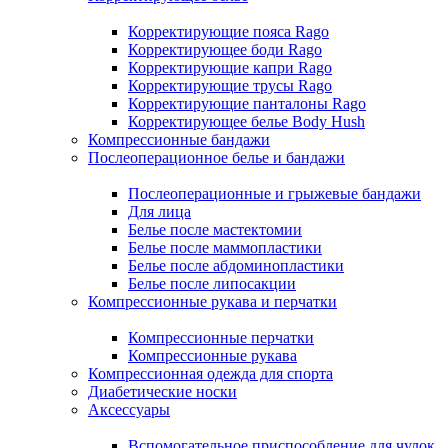
Корректирующие пояса Rago
Корректирующее боди Rago
Корректирующие капри Rago
Корректирующие трусы Rago
Корректирующие панталоны Rago
Корректирующее белье Body Hush
Компрессионные бандажи
Послеоперационное белье и бандажи
Послеоперационные и грыжевые бандажи
Для лица
Белье после мастектомии
Белье после маммопластики
Белье после абдоминопластики
Белье после липосакции
Компрессионные рукава и перчатки
Компрессионные перчатки
Компрессионные рукава
Компрессионная одежда для спорта
Диабетические носки
Аксессуары
Вспомогательное приспособление для чулок