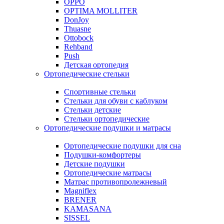
OPPO
OPTIMA MOLLITER
DonJoy
Thuasne
Ottobock
Rehband
Push
Детская ортопедия
Ортопедические стельки
Спортивные стельки
Стельки для обуви с каблуком
Стельки детские
Стельки ортопедические
Ортопедические подушки и матрасы
Ортопедические подушки для сна
Подушки-комфортеры
Детские подушки
Ортопедические матрасы
Матрас противопролежневый
Magniflex
BRENER
KAMASANA
SISSEL