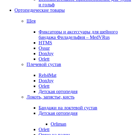
и гольф
Ортопедические товары
Шея
Фиксаторы и аксессуары для шейного
бандажа Филадельфия – MedVRus
HTMS
Ossur
DonJoy
Orlett
Плечевой сустав
Reh4Mat
DonJoy
Orlett
Детская ортопедия
Локоть, запястье, кисть
Бандажи на локтевой сустав
Детская ортопедия
Orliman
Orlett
Ортез на палец