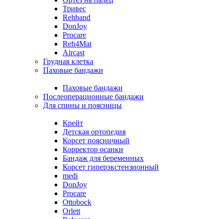
Тривес
Rehband
DonJoy
Procare
Reh4Mat
Aircast
Грудная клетка
Паховые бандажи
Паховые бандажи
Послеоперационные бандажи
Для спины и поясницы
Крейт
Детская ортопедия
Корсет поясничный
Корректор осанки
Бандаж для беременных
Корсет гиперэкстензионный
medi
DonJoy
Procare
Ottobock
Orlett