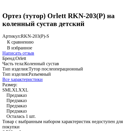
Ортез (тутор) Orlett RKN-203(P) на
коленный сустав детский
Артикул:
RKN-203(P)-S
К сравнению
В избранное
Написать отзыв
Бренд:
Orlett
Часть тела:
Коленный сустав
Тип изделия:
Тутор послеоперационный
Тип изделия:
Разъемный
Все характеристики
Размер:
S
M
L
XL
XXL
Предзаказ
Предзаказ
Предзаказ
Предзаказ
Осталась 1 шт.
Товар с выбранным набором характеристик недоступен для
покупки