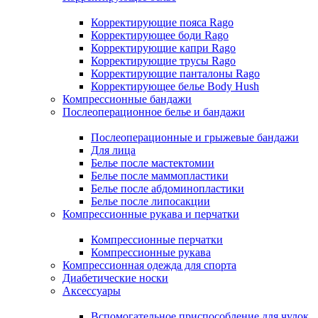
Корректирующие пояса Rago
Корректирующее боди Rago
Корректирующие капри Rago
Корректирующие трусы Rago
Корректирующие панталоны Rago
Корректирующее белье Body Hush
Компрессионные бандажи
Послеоперационное белье и бандажи
Послеоперационные и грыжевые бандажи
Для лица
Белье после мастектомии
Белье после маммопластики
Белье после абдоминопластики
Белье после липосакции
Компрессионные рукава и перчатки
Компрессионные перчатки
Компрессионные рукава
Компрессионная одежда для спорта
Диабетические носки
Аксессуары
Вспомогательное приспособление для чулок