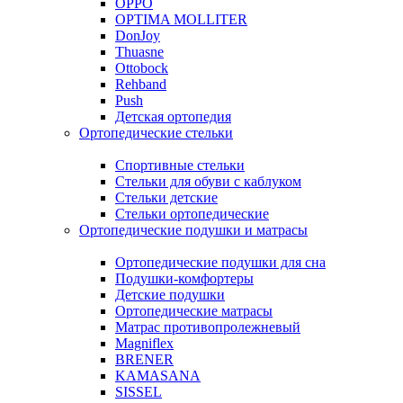
OPPO
OPTIMA MOLLITER
DonJoy
Thuasne
Ottobock
Rehband
Push
Детская ортопедия
Ортопедические стельки
Спортивные стельки
Стельки для обуви с каблуком
Стельки детские
Стельки ортопедические
Ортопедические подушки и матрасы
Ортопедические подушки для сна
Подушки-комфортеры
Детские подушки
Ортопедические матрасы
Матрас противопролежневый
Magniflex
BRENER
KAMASANA
SISSEL