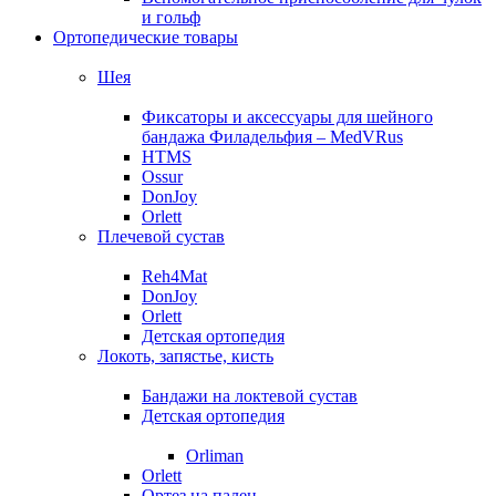
и гольф
Ортопедические товары
Шея
Фиксаторы и аксессуары для шейного
бандажа Филадельфия – MedVRus
HTMS
Ossur
DonJoy
Orlett
Плечевой сустав
Reh4Mat
DonJoy
Orlett
Детская ортопедия
Локоть, запястье, кисть
Бандажи на локтевой сустав
Детская ортопедия
Orliman
Orlett
Ортез на палец