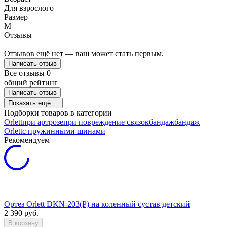
Для взрослого
Размер
M
Отзывы
Отзывов ещё нет — ваш может стать первым.
Написать отзыв
Все отзывы
0
общий рейтинг
Написать отзыв
Показать ещё
Подборки товаров в категории
Orlett
при артрозе
при повреждение связок
бандаж
бандаж
Orlett
с пружинными шинами
Рекомендуем
Ортез Orlett DKN-203(P) на коленный сустав детский
2 390
руб.
В корзину