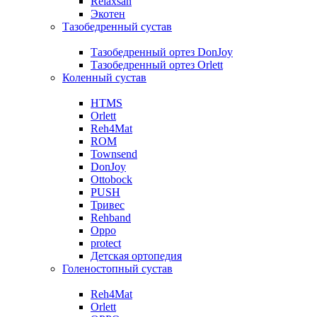
Relaxsan
Экотен
Тазобедренный сустав
Тазобедренный ортез DonJoy
Тазобедренный ортез Orlett
Коленный сустав
HTMS
Orlett
Reh4Mat
ROM
Townsend
DonJoy
Ottobock
PUSH
Тривес
Rehband
Oppo
protect
Детская ортопедия
Голеностопный сустав
Reh4Mat
Orlett