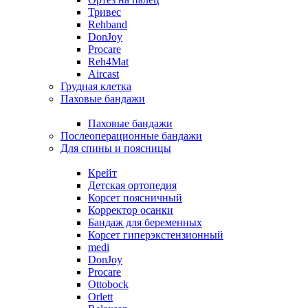
Тривес
Rehband
DonJoy
Procare
Reh4Mat
Aircast
Грудная клетка
Паховые бандажи
Паховые бандажи
Послеоперационные бандажи
Для спины и поясницы
Крейт
Детская ортопедия
Корсет поясничный
Корректор осанки
Бандаж для беременных
Корсет гиперэкстензионный
medi
DonJoy
Procare
Ottobock
Orlett