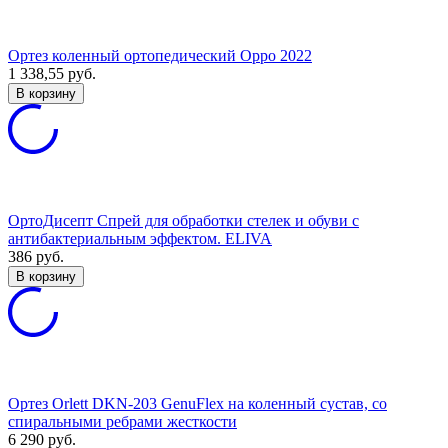
Ортез коленный ортопедический Oppo 2022
1 338,55
руб.
В корзину
ОртоДисепт Спрей для обработки стелек и обуви с
антибактериальным эффектом. ELIVA
386
руб.
В корзину
Ортез Orlett DKN-203 GenuFlex на коленный сустав, со
спиральными ребрами жесткости
6 290
руб.