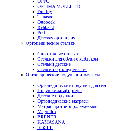
OPPO
OPTIMA MOLLITER
DonJoy
Thuasne
Ottobock
Rehband
Push
Детская ортопедия
Ортопедические стельки
Спортивные стельки
Стельки для обуви с каблуком
Стельки детские
Стельки ортопедические
Ортопедические подушки и матрасы
Ортопедические подушки для сна
Подушки-комфортеры
Детские подушки
Ортопедические матрасы
Матрас противопролежневый
Magniflex
BRENER
KAMASANA
SISSEL