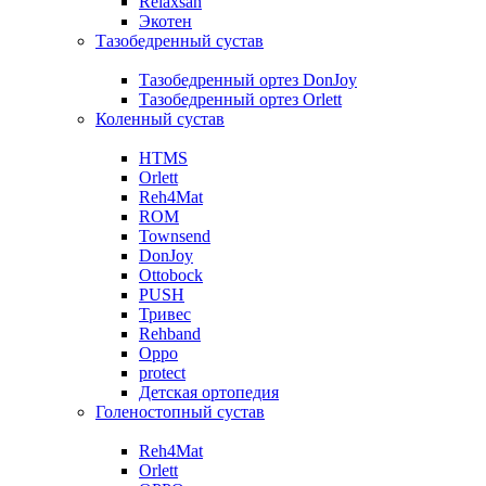
Relaxsan
Экотен
Тазобедренный сустав
Тазобедренный ортез DonJoy
Тазобедренный ортез Orlett
Коленный сустав
HTMS
Orlett
Reh4Mat
ROM
Townsend
DonJoy
Ottobock
PUSH
Тривес
Rehband
Oppo
protect
Детская ортопедия
Голеностопный сустав
Reh4Mat
Orlett