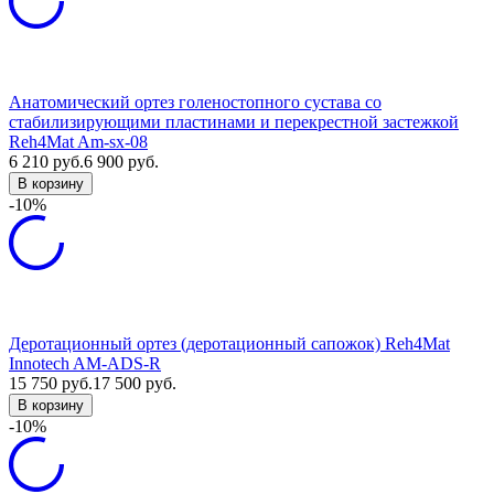
Анатомический ортез голеностопного сустава со
стабилизирующими пластинами и перекрестной застежкой
Reh4Mat Am-sx-08
6 210
руб.
6 900
руб.
В корзину
-10%
Деротационный ортез (деротационный сапожок) Reh4Mat
Innotech AM-ADS-R
15 750
руб.
17 500
руб.
В корзину
-10%