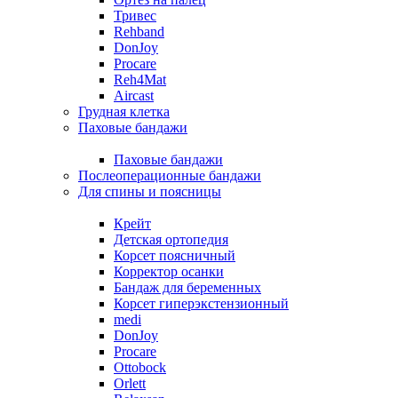
Тривес
Rehband
DonJoy
Procare
Reh4Mat
Aircast
Грудная клетка
Паховые бандажи
Паховые бандажи
Послеоперационные бандажи
Для спины и поясницы
Крейт
Детская ортопедия
Корсет поясничный
Корректор осанки
Бандаж для беременных
Корсет гиперэкстензионный
medi
DonJoy
Procare
Ottobock
Orlett