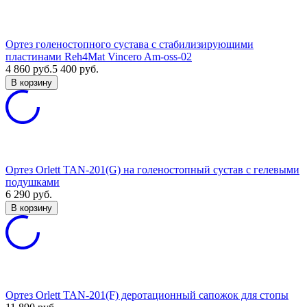
Ортез голеностопного сустава с стабилизирующими
пластинами Reh4Mat Vincero Am-oss-02
4 860
руб.
5 400
руб.
В корзину
Ортез Orlett TAN-201(G) на голеностопный сустав с гелевыми
подушками
6 290
руб.
В корзину
Ортез Orlett TAN-201(F) деротационный сапожок для стопы