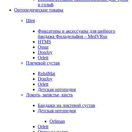
и гольф
Ортопедические товары
Шея
Фиксаторы и аксессуары для шейного
бандажа Филадельфия – MedVRus
HTMS
Ossur
DonJoy
Orlett
Плечевой сустав
Reh4Mat
DonJoy
Orlett
Детская ортопедия
Локоть, запястье, кисть
Бандажи на локтевой сустав
Детская ортопедия
Orliman
Orlett
Ортез на палец