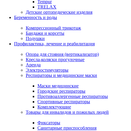
Tempur
TRELAX
Детские ортопедические изделия
Беременность и роды
Компрессионный трикотаж
Бандажи и корсеты
Подушки
Профилактика, лечение и реабилитация
Опора для стояния (вертикализатор)
Кресла-коляски прогулочные
Аренда
Электростимуляторы
Респираторы и медицинские маски
Маски медицинские
Городские респираторы
Противоаллергенные респираторы
Спортивные респираторы
Комплектующие
Товары для инвалидов и пожилых людей
Фиксаторы
Санитарные приспособления