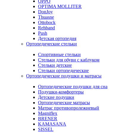
OPPO
OPTIMA MOLLITER
DonJoy
Thuasne
Ottobock
Rehband
Push
Детская ортопедия
Ортопедические стельки
Спортивные стельки
Стельки для обуви с каблуком
Стельки детские
Стельки ортопедические
Ортопедические подушки и матрасы
Ортопедические подушки для сна
Подушки-комфортеры
Детские подушки
Ортопедические матрасы
Матрас противопролежневый
Magniflex
BRENER
KAMASANA
SISSEL