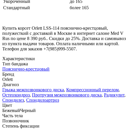
Укороченный
до 165
Стандартный
более 165
Купить корсет Orlett LSS-114 пояснично-крестцовый,
полужесткий с доставкой в Москве в интернет салоне Med V
Rus по цене 8 390 руб.. Скидки до 25%. Доставка и самовывоз
из пункта выдачи товаров. Оплата наличными или картой.
Телефон для заказов +7(985)999-5507.
Характеристики
Тип бандажа
Пояснично-крестцовый
Бренд
Orlett
Диагноз
Грыжа межпозвонкового диска
,
Компрессионный перелом
,
Остеохондроз
,
Протрузия межпозвонкового диска
,
Радикулит
,
Спондилез
,
Спондилоартроз
Цвет
Бежевый
Черный
Часть тела
Позвоночник
Степень фиксации