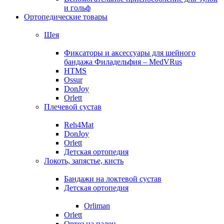
и гольф
Ортопедические товары
Шея
Фиксаторы и аксессуары для шейного
бандажа Филадельфия – MedVRus
HTMS
Ossur
DonJoy
Orlett
Плечевой сустав
Reh4Mat
DonJoy
Orlett
Детская ортопедия
Локоть, запястье, кисть
Бандажи на локтевой сустав
Детская ортопедия
Orliman
Orlett
Ортез на палец