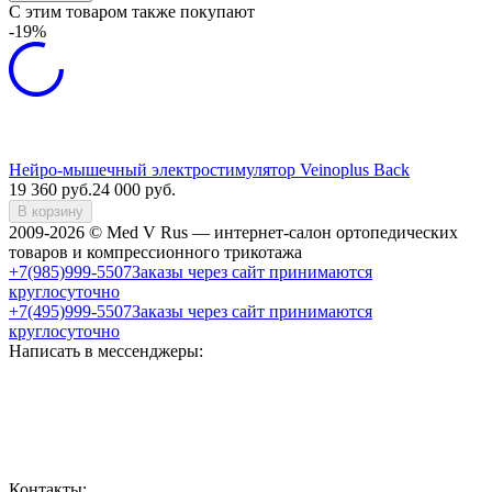
C этим товаром также покупают
-19%
Нейро-мышечный электростимулятор Veinoplus Back
19 360
руб.
24 000
руб.
В корзину
2009-2026 © Med V Rus — интернет-салон ортопедических
товаров и компрессионного трикотажа
+7(985)999-5507
Заказы через сайт принимаются
круглосуточно
+7(495)999-5507
Заказы через сайт принимаются
круглосуточно
Написать в мессенджеры:
Контакты: