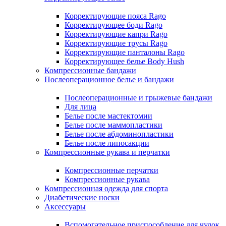
Корректирующие пояса Rago
Корректирующее боди Rago
Корректирующие капри Rago
Корректирующие трусы Rago
Корректирующие панталоны Rago
Корректирующее белье Body Hush
Компрессионные бандажи
Послеоперационное белье и бандажи
Послеоперационные и грыжевые бандажи
Для лица
Белье после мастектомии
Белье после маммопластики
Белье после абдоминопластики
Белье после липосакции
Компрессионные рукава и перчатки
Компрессионные перчатки
Компрессионные рукава
Компрессионная одежда для спорта
Диабетические носки
Аксессуары
Вспомогательное приспособление для чулок