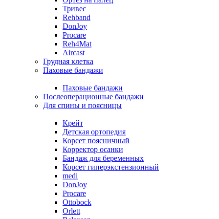
Тривес
Rehband
DonJoy
Procare
Reh4Mat
Aircast
Грудная клетка
Паховые бандажи
Паховые бандажи
Послеоперационные бандажи
Для спины и поясницы
Крейт
Детская ортопедия
Корсет поясничный
Корректор осанки
Бандаж для беременных
Корсет гиперэкстензионный
medi
DonJoy
Procare
Ottobock
Orlett