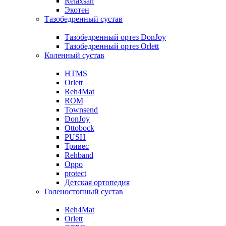
Relaxsan
Экотен
Тазобедренный сустав
Тазобедренный ортез DonJoy
Тазобедренный ортез Orlett
Коленный сустав
HTMS
Orlett
Reh4Mat
ROM
Townsend
DonJoy
Ottobock
PUSH
Тривес
Rehband
Oppo
protect
Детская ортопедия
Голеностопный сустав
Reh4Mat
Orlett