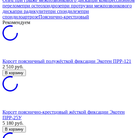
Orlett
при грыже межпозвонкового диска
при компрессионном
переломе
при остеохондрозе
при протрузии межпозвонкового
диска
при радикулите
при спондилезе
при
спондилоартрозе
Пояснично-крестцовый
Рекомендуем
Корсет поясничный полужёсткой фиксации Экотен ПРР-121
2 510
руб.
В корзину
Корсет пояснично-крестцовый жёсткой фиксации Экотен
ПРР-25У
5 180
руб.
В корзину