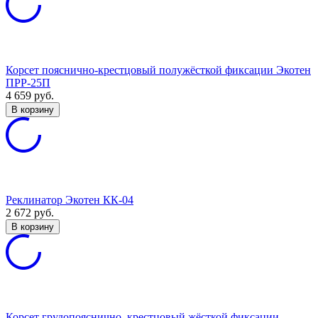
Корсет пояснично-крестцовый полужёсткой фиксации Экотен
ПРР-25П
4 659
руб.
В корзину
Реклинатор Экотен КК-04
2 672
руб.
В корзину
Корсет грудопояснично–крестцовый жёсткой фиксации