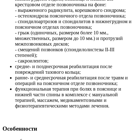
крестцовом отделе позвоночника на фоне:
- выраженного радикулита, корешкового синдрома;
- остеохондроза поясничного отдела позвоночника;
- спондилоартрозов и спондилитов в нижнегрудном и
поясничном отделах позвоночника;
- грыж (одиночных, размером более 10 мм.,
множественных, размером до 10 мм.) и протрузий
межпозвонковых дисков;
- смещений позвонков (спондилолистезы II-III
степеней);
- сакроилеитов;
средне- и позднесрочная реабилитация после
повреждений тазового кольца;
ранне- и среднесрочная реабилитация после травм и
операций на поясничном отделе позвоночника;
функциональная терапия при болях в пояснице и
нижней части спины в комплексе с мануальной
терапией, массажем, медикаментозными и
физиотерапевтическими методами лечения.
Особенности