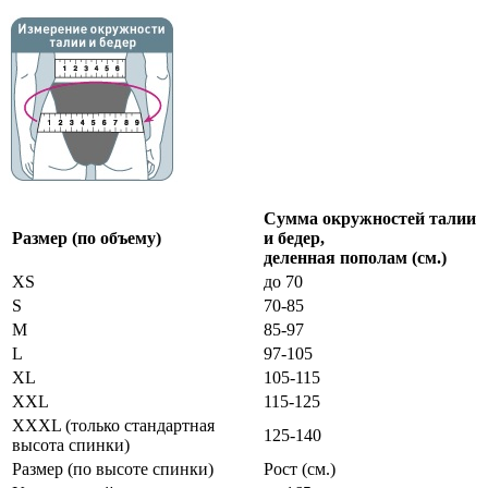
Сумма окружностей талии
Размер (по объему)
и бедер,
деленная пополам (см.)
XS
до 70
S
70-85
M
85-97
L
97-105
XL
105-115
XXL
115-125
XXXL (только стандартная
125-140
высота спинки)
Размер (по высоте спинки)
Рост (см.)