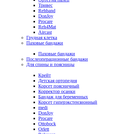
Тривес
Rehband
DonJoy
Procare
Reh4Mat
Aircast
Грудная клетка
Паховые бандажи
Паховые бандажи
Послеоперационные бандажи
Для спины и поясницы
Крейт
Детская ортопедия
Корсет поясничный
Корректор осанки
Бандаж для беременных
Корсет гиперэкстензионный
medi
DonJoy
Procare
Ottobock
Orlett