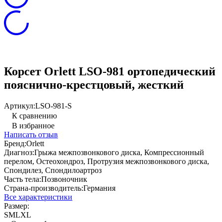
Корсет Orlett LSO-981 ортопедический
пояснично-крестцовый, жесткий
Артикул:
LSO-981-S
К сравнению
В избранное
Написать отзыв
Бренд:
Orlett
Диагноз:
Грыжа межпозвонкового диска, Компрессионный
перелом, Остеохондроз, Протрузия межпозвонкового диска,
Спондилез, Спондилоартроз
Часть тела:
Позвоночник
Страна-производитель:
Германия
Все характеристики
Размер:
S
M
L
XL