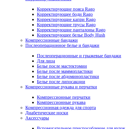
Корректирующие пояса Rago
Корректирующее боди Rago
Корректирующие капри Rago
Корректирующие трусы Rago
Корректирующие панталоны Rago
Корректирующее белье Body Hush
Компрессионные бандажи
Послеоперационное белье и бандажи
Послеоперационные и грыжевые бандажи
Для лица
Белье после мастектомии
Белье после маммопластики
Белье после абдоминопластики
Белье после липосакции
Компрессионные рукава и перчатки
Компрессионные перчатки
Компрессионные рукава
Компрессионная одежда для спорта
Диабетические носки
Аксессуары
Вспомогательное приспособление для чулок