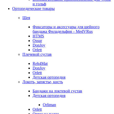
и гольф
Ортопедические товары
Шея
Фиксаторы и аксессуары для шейного
бандажа Филадельфия – MedVRus
HTMS
Ossur
DonJoy
Orlett
Плечевой сустав
Reh4Mat
DonJoy
Orlett
Детская ортопедия
Локоть, запястье, кисть
Бандажи на локтевой сустав
Детская ортопедия
Orliman
Orlett
Ортез на палец