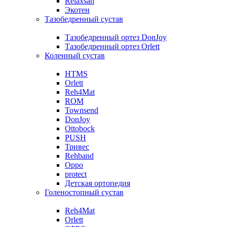
Relaxsan
Экотен
Тазобедренный сустав
Тазобедренный ортез DonJoy
Тазобедренный ортез Orlett
Коленный сустав
HTMS
Orlett
Reh4Mat
ROM
Townsend
DonJoy
Ottobock
PUSH
Тривес
Rehband
Oppo
protect
Детская ортопедия
Голеностопный сустав
Reh4Mat
Orlett