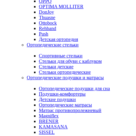
OPPO
OPTIMA MOLLITER
DonJoy
Thuasne
Ottobock
Rehband
Push
Детская ортопедия
Ортопедические стельки
Спортивные стельки
Стельки для обуви с каблуком
Стельки детские
Стельки ортопедические
Ортопедические подушки и матрасы
Ортопедические подушки для сна
Подушки-комфортеры
Детские подушки
Ортопедические матрасы
Матрас противопролежневый
Magniflex
BRENER
KAMASANA
SISSEL