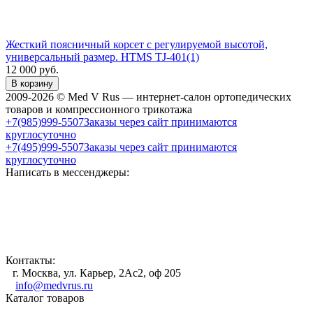
Жесткий поясничный корсет с регулируемой высотой,
универсальный размер. HTMS TJ-401(1)
12 000
руб.
В корзину
2009-2026 © Med V Rus — интернет-салон ортопедических
товаров и компрессионного трикотажа
+7(985)999-5507
Заказы через сайт принимаются
круглосуточно
+7(495)999-5507
Заказы через сайт принимаются
круглосуточно
Написать в мессенджеры:
Контакты:
г. Москва, ул. Карьер, 2Ас2, оф 205
info@medvrus.ru
Каталог товаров