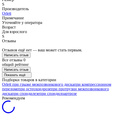
S
Производитель
Orlett
Примечание
Уточняйте у оператора
Возраст
Для взрослого
S
Отзывы
Отзывов ещё нет — ваш может стать первым.
Написать отзыв
Все отзывы
0
общий рейтинг
Написать отзыв
Показать ещё
Подборки товаров в категории
Orlett
при грыже межпозвонкового диска
при компрессионном
переломе
при остеохондрозе
при протрузии межпозвонкового
диска
при спондилезе
при спондилоартрозе
Рекомендуем