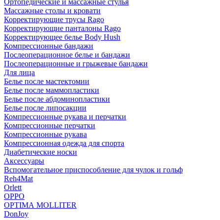
Ортопедические и массажные стулья
Массажные столы и кровати
Корректирующие трусы Rago
Корректирующие панталоны Rago
Корректирующее белье Body Hush
Компрессионные бандажи
Послеоперационное белье и бандажи
Послеоперационные и грыжевые бандажи
Для лица
Белье после мастектомии
Белье после маммопластики
Белье после абдоминопластики
Белье после липосакции
Компрессионные рукава и перчатки
Компрессионные перчатки
Компрессионные рукава
Компрессионная одежда для спорта
Диабетические носки
Аксессуары
Вспомогательное приспособление для чулок и гольф
Reh4Mat
Orlett
OPPO
OPTIMA MOLLITER
DonJoy