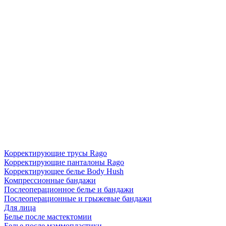
Корректирующие трусы Rago
Корректирующие панталоны Rago
Корректирующее белье Body Hush
Компрессионные бандажи
Послеоперационное белье и бандажи
Послеоперационные и грыжевые бандажи
Для лица
Белье после мастектомии
Белье после маммопластики