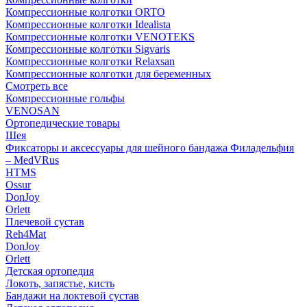
Компрессионные колготки ORTO
Компрессионные колготки Idealista
Компрессионные колготки VENOTEKS
Компрессионные колготки Sigvaris
Компрессионные колготки Relaxsan
Компрессионные колготки для беременных
Смотреть все
Компрессионные гольфы
VENOSAN
Ортопедические товары
Шея
Фиксаторы и аксессуары для шейного бандажа Филадельфия
– MedVRus
HTMS
Ossur
DonJoy
Orlett
Плечевой сустав
Reh4Mat
DonJoy
Orlett
Детская ортопедия
Локоть, запястье, кисть
Бандажи на локтевой сустав