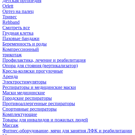
Детская ортопедия
Orlett
Ортез на палец
Тривес
Rehband
Смотреть все
Грудная клетка
Паховые бандажи
Беременность и роды
Компрессионный
трикотаж
Профилактика, лечение и реабилитация
Опора для стояния (вертикализатор)
Кресла-коляски прогулочные
Аренда
Электростимуляторы
Респираторы и медицинские маски
Маски медицинские
Городские респираторы
Противоаллергенные респираторы
Спортивные респираторы
Комплектующие
Товары для инвалидов и пожилых людей
Массаж
Фитнес-оборудование, мячи для занятия ЛФК и реабилитации