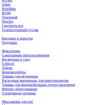
HTMS
Orlett
Reh4Mat
ROM
Townsend
DonJoy
Смотреть все
Голеностопный сустав
Бандажи и корсеты
Подушки
Фиксаторы
Санитарные приспособления
Косметика и уход
Gehwol
Тейпы
Кинезиотейпы
Товары для медицины
Расходные материалы для рентгенологии
Товары для маломобильных групп населения
Фитнес оборудование
Спортивное питание
Массажеры для ног