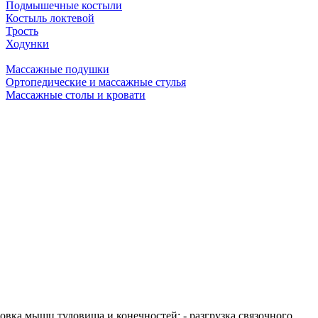
Подмышечные костыли
Костыль локтевой
Трость
Ходунки
Массажные подушки
Ортопедические и массажные стулья
Массажные столы и кровати
ровка мышц туловища и конечностей; - разгрузка связочного