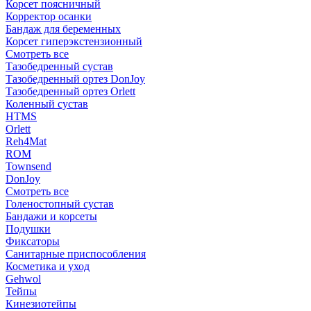
Корсет поясничный
Корректор осанки
Бандаж для беременных
Корсет гиперэкстензионный
Смотреть все
Тазобедренный сустав
Тазобедренный ортез DonJoy
Тазобедренный ортез Orlett
Коленный сустав
HTMS
Orlett
Reh4Mat
ROM
Townsend
DonJoy
Смотреть все
Голеностопный сустав
Бандажи и корсеты
Подушки
Фиксаторы
Санитарные приспособления
Косметика и уход
Gehwol
Тейпы
Кинезиотейпы