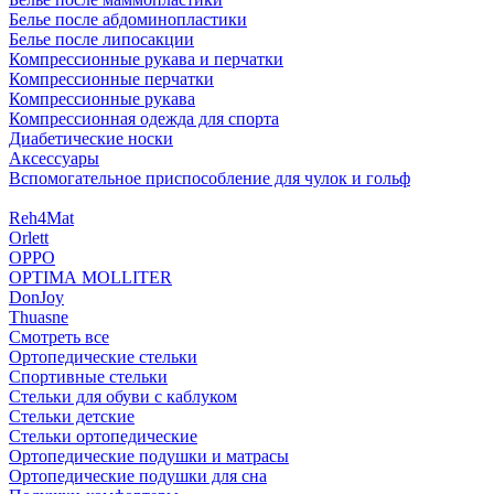
Белье после абдоминопластики
Белье после липосакции
Компрессионные рукава и перчатки
Компрессионные перчатки
Компрессионные рукава
Компрессионная одежда для спорта
Диабетические носки
Аксессуары
Вспомогательное приспособление для чулок и гольф
Reh4Mat
Orlett
OPPO
OPTIMA MOLLITER
DonJoy
Thuasne
Смотреть все
Ортопедические стельки
Спортивные стельки
Стельки для обуви с каблуком
Стельки детские
Стельки ортопедические
Ортопедические подушки и матрасы
Ортопедические подушки для сна