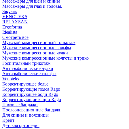
Массажеры для шеи и спины
Массажеры для глаз и головы.
Sigvaris
VENOTEKS
RELAXSAN
Ergoforma
Idealista
Смотреть все
Мужской компрессионный трикотаж
Мужские компрессионные гольфы
Мужские компрессионные чулки
Мужские компрессионные колготы и трико
Госпитальный трикотаж
Антиэмболические чулки
Антиэмболические гольфы
Venoteks
Корректирующее белье
Корректирующие пояса Rago
Корректирующее боди Rago
Корректирующие капри Rago
Паховые бандажи
Послеоперационные бандажи
Для спины и поясницы
Крейт
Детская ортопедия