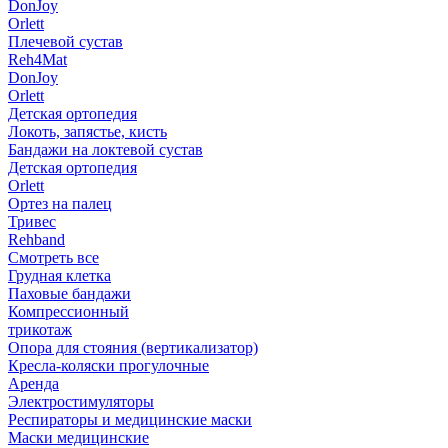
DonJoy
Orlett
Плечевой сустав
Reh4Mat
DonJoy
Orlett
Детская ортопедия
Локоть, запястье, кисть
Бандажи на локтевой сустав
Детская ортопедия
Orlett
Ортез на палец
Тривес
Rehband
Смотреть все
Грудная клетка
Паховые бандажи
Компрессионный
трикотаж
Опора для стояния (вертикализатор)
Кресла-коляски прогулочные
Аренда
Электростимуляторы
Респираторы и медицинские маски
Маски медицинские