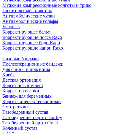
Мужские компрессионные колготы и трико
Госпитальный трикотаж
Антиэмболические чулки
Антиэмболические гольфы
Venoteks
Корректирующее белье
Корректирующие пояса Rago
Корректирующее боди Rago
Корректирующие капри Rago
Паховые бандажи
Послеоперационные бандажи
Для спины и поясницы
Крейт
Детская ортопедия
Корсет поясничный
Корректор осанки
Бандаж для беременных
Корсет гиперэкстензионный
Смотреть все
Тазобедренный сустав
Тазобедренный ортез DonJoy
Тазобедренный ортез Orlett
Коленный сустав