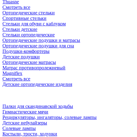
Thuasne
Смотреть все
Ортопедические стельки
Спортивные стельки
Стельки для обуви с каблуком
Стельки детские
Стельки ортопедические
Ортопедические подушки и матрасы
Ортопедические подушки для сна
Подушки-комфортеры
Детские подушки
Ортопедические матрасы
Матрас противопролежневый
Magniflex
Смотреть все
Детские ортопедические изделия
Палки для скандинавской ходьбы
Гимнастические мячи
Рециркуляторы, ингаляторы, солевые лампы
Детские небулайзеры
Солевые лампы
Костыли, трости, ходунки