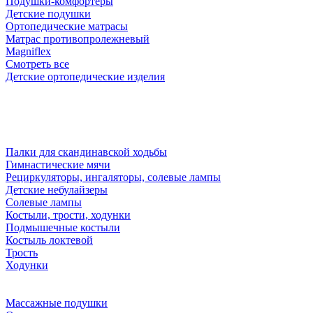
Подушки-комфортеры
Детские подушки
Ортопедические матрасы
Матрас противопролежневый
Magniflex
Смотреть все
Детские ортопедические изделия
Палки для скандинавской ходьбы
Гимнастические мячи
Рециркуляторы, ингаляторы, солевые лампы
Детские небулайзеры
Солевые лампы
Костыли, трости, ходунки
Подмышечные костыли
Костыль локтевой
Трость
Ходунки
Массажные подушки