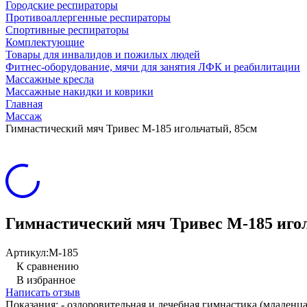
Городские респираторы
Противоаллергенные респираторы
Спортивные респираторы
Комплектующие
Товары для инвалидов и пожилых людей
Фитнес-оборудование, мячи для занятия ЛФК и реабилитации
Массажные кресла
Массажные накидки и коврики
Главная
Массаж
Гимнастический мяч Тривес М-185 игольчатый, 85см
Гимнастический мяч Тривес М-185 иго
Артикул:
М-185
К сравнению
В избранное
Написать отзыв
Показания: - оздоровительная и лечебная гимнастика (младенца