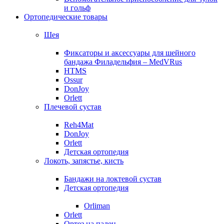
и гольф
Ортопедические товары
Шея
Фиксаторы и аксессуары для шейного
бандажа Филадельфия – MedVRus
HTMS
Ossur
DonJoy
Orlett
Плечевой сустав
Reh4Mat
DonJoy
Orlett
Детская ортопедия
Локоть, запястье, кисть
Бандажи на локтевой сустав
Детская ортопедия
Orliman
Orlett
Ортез на палец