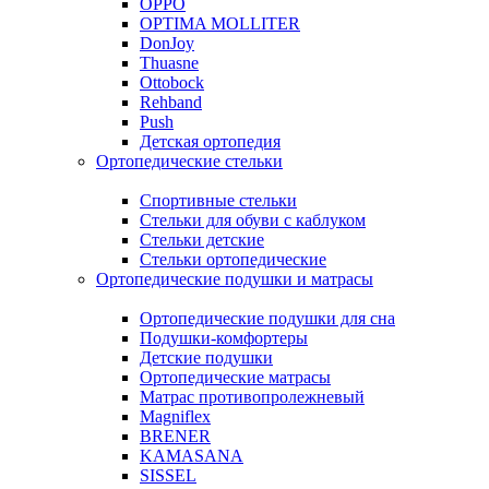
OPPO
OPTIMA MOLLITER
DonJoy
Thuasne
Ottobock
Rehband
Push
Детская ортопедия
Ортопедические стельки
Спортивные стельки
Стельки для обуви с каблуком
Стельки детские
Стельки ортопедические
Ортопедические подушки и матрасы
Ортопедические подушки для сна
Подушки-комфортеры
Детские подушки
Ортопедические матрасы
Матрас противопролежневый
Magniflex
BRENER
KAMASANA
SISSEL