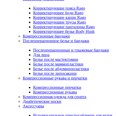
Корректирующие пояса Rago
Корректирующее боди Rago
Корректирующие капри Rago
Корректирующие трусы Rago
Корректирующие панталоны Rago
Корректирующее белье Body Hush
Компрессионные бандажи
Послеоперационное белье и бандажи
Послеоперационные и грыжевые бандажи
Для лица
Белье после мастектомии
Белье после маммопластики
Белье после абдоминопластики
Белье после липосакции
Компрессионные рукава и перчатки
Компрессионные перчатки
Компрессионные рукава
Компрессионная одежда для спорта
Диабетические носки
Аксессуары
Вспомогательное приспособление для чулок