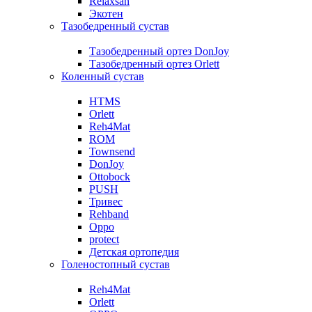
Relaxsan
Экотен
Тазобедренный сустав
Тазобедренный ортез DonJoy
Тазобедренный ортез Orlett
Коленный сустав
HTMS
Orlett
Reh4Mat
ROM
Townsend
DonJoy
Ottobock
PUSH
Тривес
Rehband
Oppo
protect
Детская ортопедия
Голеностопный сустав
Reh4Mat
Orlett