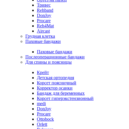
Тривес
Rehband
DonJoy
Procare
Reh4Mat
Aircast
Грудная клетка
Паховые бандажи
Паховые бандажи
Послеоперационные бандажи
Для спины и поясницы
Крейт
Детская ортопедия
Корсет поясничный
Корректор осанки
Бандаж для беременных
Корсет гиперэкстензионный
medi
DonJoy
Procare
Ottobock
Orlett