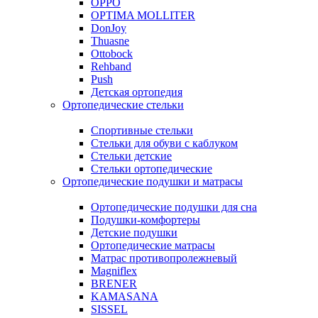
OPPO
OPTIMA MOLLITER
DonJoy
Thuasne
Ottobock
Rehband
Push
Детская ортопедия
Ортопедические стельки
Спортивные стельки
Стельки для обуви с каблуком
Стельки детские
Стельки ортопедические
Ортопедические подушки и матрасы
Ортопедические подушки для сна
Подушки-комфортеры
Детские подушки
Ортопедические матрасы
Матрас противопролежневый
Magniflex
BRENER
KAMASANA
SISSEL