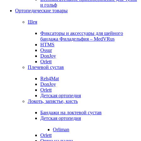
и гольф
Ортопедические товары
Шея
Фиксаторы и аксессуары для шейного
бандажа Филадельфия – MedVRus
HTMS
Ossur
DonJoy
Orlett
Плечевой сустав
Reh4Mat
DonJoy
Orlett
Детская ортопедия
Локоть, запястье, кисть
Бандажи на локтевой сустав
Детская ортопедия
Orliman
Orlett
Ортез на палец