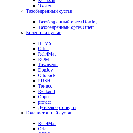
Relaxsan
Экотен
Тазобедренный сустав
Тазобедренный ортез DonJoy
Тазобедренный ортез Orlett
Коленный сустав
HTMS
Orlett
Reh4Mat
ROM
Townsend
DonJoy
Ottobock
PUSH
Тривес
Rehband
Oppo
protect
Детская ортопедия
Голеностопный сустав
Reh4Mat
Orlett