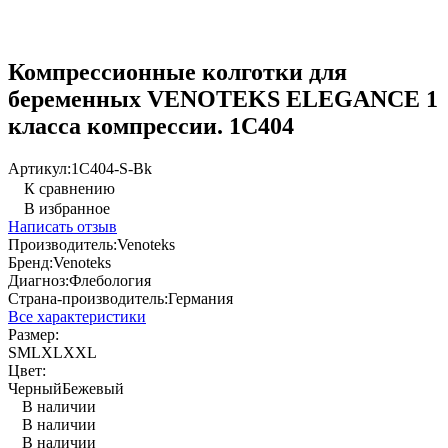
Компрессионные колготки для
беременных VENOTEKS ELEGANCE 1
класса компрессии. 1С404
Артикул:
1С404-S-Bk
К сравнению
В избранное
Написать отзыв
Производитель:
Venoteks
Бренд:
Venoteks
Диагноз:
Флебология
Страна-производитель:
Германия
Все характеристики
Размер:
S
M
L
XL
XXL
Цвет:
Черный
Бежевый
В наличии
В наличии
В наличии