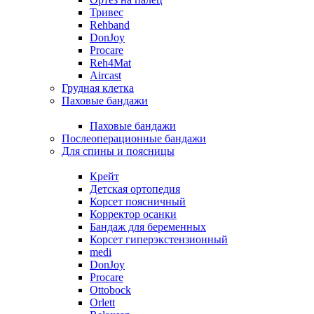
Тривес
Rehband
DonJoy
Procare
Reh4Mat
Aircast
Грудная клетка
Паховые бандажи
Паховые бандажи
Послеоперационные бандажи
Для спины и поясницы
Крейт
Детская ортопедия
Корсет поясничный
Корректор осанки
Бандаж для беременных
Корсет гиперэкстензионный
medi
DonJoy
Procare
Ottobock
Orlett