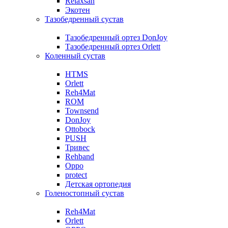
Relaxsan
Экотен
Тазобедренный сустав
Тазобедренный ортез DonJoy
Тазобедренный ортез Orlett
Коленный сустав
HTMS
Orlett
Reh4Mat
ROM
Townsend
DonJoy
Ottobock
PUSH
Тривес
Rehband
Oppo
protect
Детская ортопедия
Голеностопный сустав
Reh4Mat
Orlett