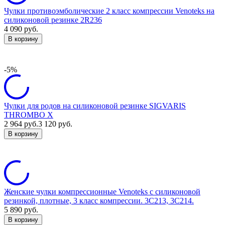
Чулки противоэмболические 2 класс компрессии Venoteks на
силиконовой резинке 2R236
4 090
руб.
В корзину
-5%
Чулки для родов на силиконовой резинке SIGVARIS
THROMBO X
2 964
руб.
3 120
руб.
В корзину
Женские чулки компрессионные Venoteks с силиконовой
резинкой, плотные, 3 класс компрессии. 3С213, 3С214.
5 890
руб.
В корзину