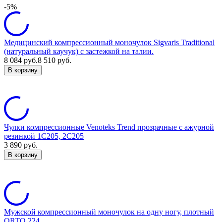
-5%
Медицинский компрессионный моночулок Sigvaris Traditional
(натуральный каучук) с застежкой на талии.
8 084
руб.
8 510
руб.
В корзину
Чулки компрессионные Venoteks Trend прозрачные с ажурной
резинкой 1C205, 2C205
3 890
руб.
В корзину
Мужской компрессионный моночулок на одну ногу, плотный
ORTO 224