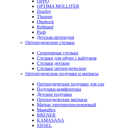
OPPO
OPTIMA MOLLITER
DonJoy
Thuasne
Ottobock
Rehband
Push
Детская ортопедия
Ортопедические стельки
Спортивные стельки
Стельки для обуви с каблуком
Стельки детские
Стельки ортопедические
Ортопедические подушки и матрасы
Ортопедические подушки для сна
Подушки-комфортеры
Детские подушки
Ортопедические матрасы
Матрас противопролежневый
Magniflex
BRENER
KAMASANA
SISSEL