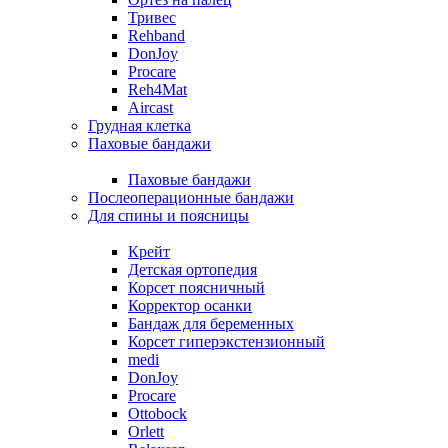
Тривес
Rehband
DonJoy
Procare
Reh4Mat
Aircast
Грудная клетка
Паховые бандажи
Паховые бандажи
Послеоперационные бандажи
Для спины и поясницы
Крейт
Детская ортопедия
Корсет поясничный
Корректор осанки
Бандаж для беременных
Корсет гиперэкстензионный
medi
DonJoy
Procare
Ottobock
Orlett