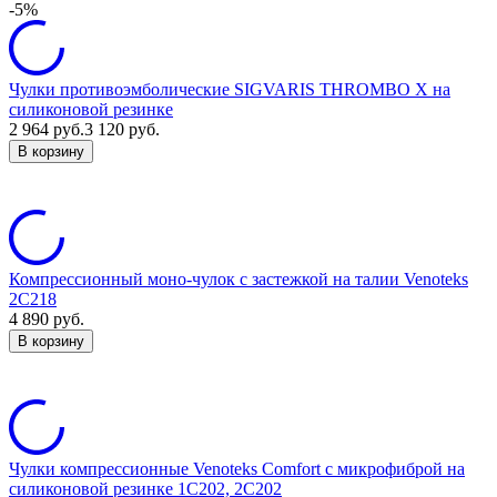
-5%
Чулки противоэмболические SIGVARIS THROMBO X на
силиконовой резинке
2 964
руб.
3 120
руб.
В корзину
Компрессионный моно-чулок с застежкой на талии Venoteks
2C218
4 890
руб.
В корзину
Чулки компрессионные Venoteks Comfort c микрофиброй на
силиконовой резинке 1С202, 2С202