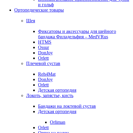
и гольф
Ортопедические товары
Шея
Фиксаторы и аксессуары для шейного
бандажа Филадельфия – MedVRus
HTMS
Ossur
DonJoy
Orlett
Плечевой сустав
Reh4Mat
DonJoy
Orlett
Детская ортопедия
Локоть, запястье, кисть
Бандажи на локтевой сустав
Детская ортопедия
Orliman
Orlett
Ортез на палец