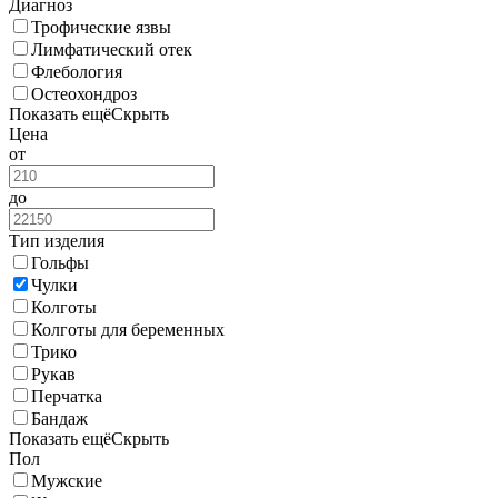
Диагноз
Трофические язвы
Лимфатический отек
Флебология
Остеохондроз
Показать ещё
Скрыть
Цена
от
до
Тип изделия
Гольфы
Чулки
Колготы
Колготы для беременных
Трико
Рукав
Перчатка
Бандаж
Показать ещё
Скрыть
Пол
Мужские