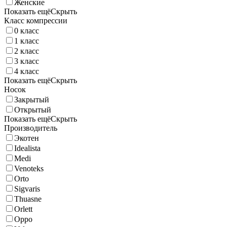
Женские
Показать ещё
Скрыть
Класс компрессии
0 класс
1 класс
2 класс
3 класс
4 класс
Показать ещё
Скрыть
Носок
Закрытый
Открытый
Показать ещё
Скрыть
Производитель
Экотен
Idealista
Medi
Venoteks
Orto
Sigvaris
Thuasne
Orlett
Oppo