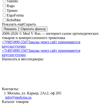
Valento
Rago
Тривес
ErgoForma
Reh4Mat
Показать ещё
Скрыть
Показать
Сбросить фильтр
2009-2026 © Med V Rus — интернет-салон ортопедических
товаров и компрессионного трикотажа
+7(985)999-5507
Заказы через сайт принимаются
круглосуточно
+7(495)999-5507
Заказы через сайт принимаются
круглосуточно
Написать в мессенджеры:
Контакты:
г. Москва, ул. Карьер, 2Ас2, оф 205
info@medvrus.ru
Каталог товаров