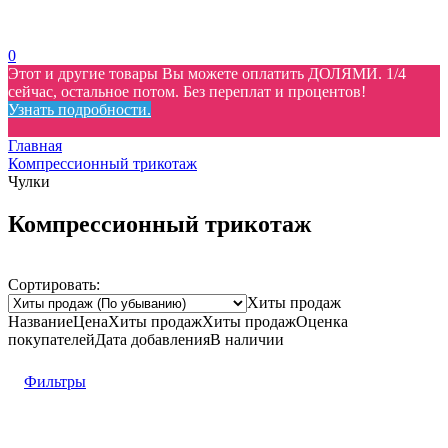
0
Этот и другие товары Вы можете оплатить ДОЛЯМИ. 1/4
сейчас, остальное потом. Без переплат и процентов!
Узнать подробности.
Главная
Компрессионный трикотаж
Чулки
Компрессионный трикотаж
Сортировать:
Хиты продаж
Название
Цена
Хиты продаж
Хиты продаж
Оценка
покупателей
Дата добавления
В наличии
Фильтры