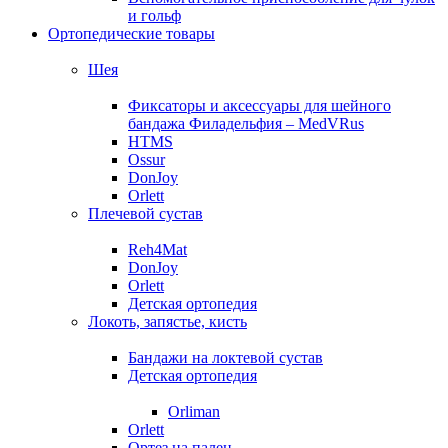
и гольф
Ортопедические товары
Шея
Фиксаторы и аксессуары для шейного
бандажа Филадельфия – MedVRus
HTMS
Ossur
DonJoy
Orlett
Плечевой сустав
Reh4Mat
DonJoy
Orlett
Детская ортопедия
Локоть, запястье, кисть
Бандажи на локтевой сустав
Детская ортопедия
Orliman
Orlett
Ортез на палец