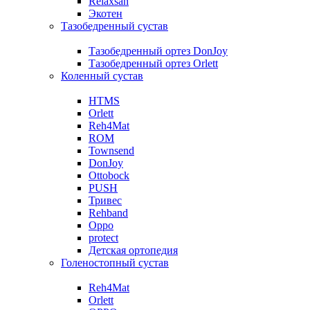
Relaxsan
Экотен
Тазобедренный сустав
Тазобедренный ортез DonJoy
Тазобедренный ортез Orlett
Коленный сустав
HTMS
Orlett
Reh4Mat
ROM
Townsend
DonJoy
Ottobock
PUSH
Тривес
Rehband
Oppo
protect
Детская ортопедия
Голеностопный сустав
Reh4Mat
Orlett