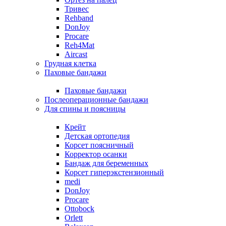
Тривес
Rehband
DonJoy
Procare
Reh4Mat
Aircast
Грудная клетка
Паховые бандажи
Паховые бандажи
Послеоперационные бандажи
Для спины и поясницы
Крейт
Детская ортопедия
Корсет поясничный
Корректор осанки
Бандаж для беременных
Корсет гиперэкстензионный
medi
DonJoy
Procare
Ottobock
Orlett