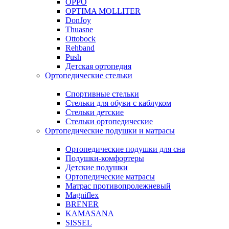
OPPO
OPTIMA MOLLITER
DonJoy
Thuasne
Ottobock
Rehband
Push
Детская ортопедия
Ортопедические стельки
Спортивные стельки
Стельки для обуви с каблуком
Стельки детские
Стельки ортопедические
Ортопедические подушки и матрасы
Ортопедические подушки для сна
Подушки-комфортеры
Детские подушки
Ортопедические матрасы
Матрас противопролежневый
Magniflex
BRENER
KAMASANA
SISSEL