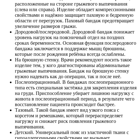
расположенные на стороне грыжевого выпячивания
(слева или справа). Изделие обладает компрессионными
свойствами и надёжно защищает паховую и бедренную
области от перегрузок. Паховый бандаж предотвращает
увеличение размеров грыжи.
Дородовой/послеродовой. Дородовой бандаж понижает
уровень нагрузок на поясничный отдел на поздних
сроках беременности. Основная функция послеродового
бандажа заключается в поддержке мышц брюшины,
которые после рождения ребёнка всегда ослаблены.
На брюшную стенку. Врачи рекомендуют носить такое
изделие тем, у кого диагностированы абдоминальные
грыжевые выпячивания. Бандаж на брюшную стенку
нужно надевать как до операции, так и после неё.
Послеоперационный. В бандажах послеоперационного
типа есть специальная застёжка для закрепления изделия
на груди. Приспособление убирает лишнюю нагрузку с
живота в послеоперационный период, в результате чего
восстановление пациента происходит быстрее.
Тазовый. Такой бандаж имеет вид узкого пояса с
корсетом и ремешками, который перераспределяет
нагрузку и снижает риск появления грыжевого
выпячивания.
Детский. Универсальный пояс из эластичной ткани с
гипоаллергенными свойствами не вызывает