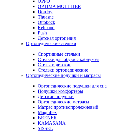
OPPO
OPTIMA MOLLITER
DonJoy
Thuasne
Ottobock
Rehband
Push
Детская ортопедия
Ортопедические стельки
Спортивные стельки
Стельки для обуви с каблуком
Стельки детские
Стельки ортопедические
Ортопедические подушки и матрасы
Ортопедические подушки для сна
Подушки-комфортеры
Детские подушки
Ортопедические матрасы
Матрас противопролежневый
Magniflex
BRENER
KAMASANA
SISSEL