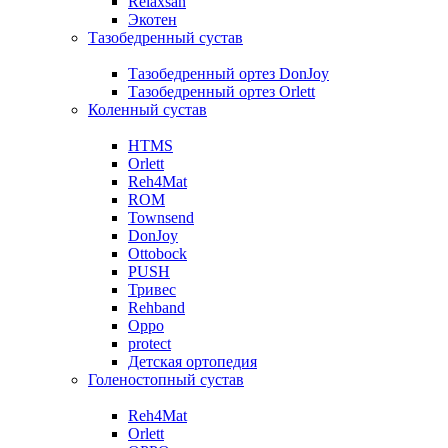
Relaxsan
Экотен
Тазобедренный сустав
Тазобедренный ортез DonJoy
Тазобедренный ортез Orlett
Коленный сустав
HTMS
Orlett
Reh4Mat
ROM
Townsend
DonJoy
Ottobock
PUSH
Тривес
Rehband
Oppo
protect
Детская ортопедия
Голеностопный сустав
Reh4Mat
Orlett