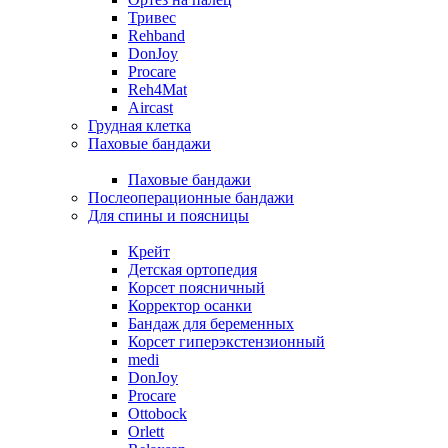
Тривес
Rehband
DonJoy
Procare
Reh4Mat
Aircast
Грудная клетка
Паховые бандажи
Паховые бандажи
Послеоперационные бандажи
Для спины и поясницы
Крейт
Детская ортопедия
Корсет поясничный
Корректор осанки
Бандаж для беременных
Корсет гиперэкстензионный
medi
DonJoy
Procare
Ottobock
Orlett