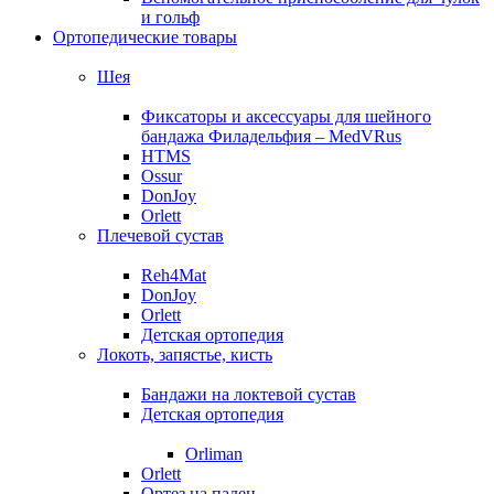
и гольф
Ортопедические товары
Шея
Фиксаторы и аксессуары для шейного
бандажа Филадельфия – MedVRus
HTMS
Ossur
DonJoy
Orlett
Плечевой сустав
Reh4Mat
DonJoy
Orlett
Детская ортопедия
Локоть, запястье, кисть
Бандажи на локтевой сустав
Детская ортопедия
Orliman
Orlett
Ортез на палец