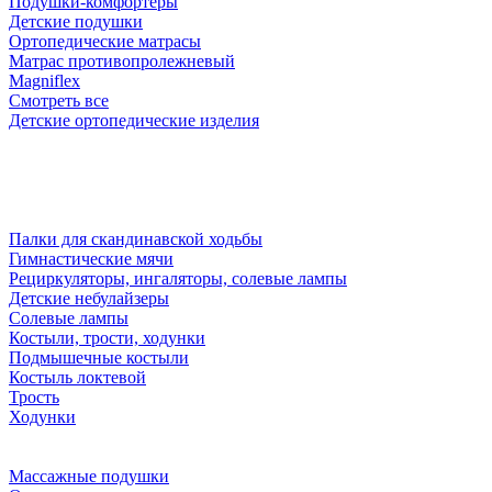
Подушки-комфортеры
Детские подушки
Ортопедические матрасы
Матрас противопролежневый
Magniflex
Смотреть все
Детские ортопедические изделия
Палки для скандинавской ходьбы
Гимнастические мячи
Рециркуляторы, ингаляторы, солевые лампы
Детские небулайзеры
Солевые лампы
Костыли, трости, ходунки
Подмышечные костыли
Костыль локтевой
Трость
Ходунки
Массажные подушки