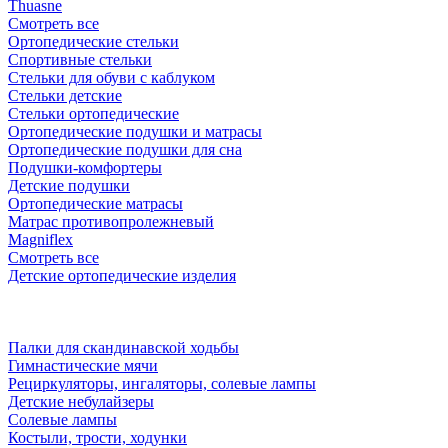
Thuasne
Смотреть все
Ортопедические стельки
Спортивные стельки
Стельки для обуви с каблуком
Стельки детские
Стельки ортопедические
Ортопедические подушки и матрасы
Ортопедические подушки для сна
Подушки-комфортеры
Детские подушки
Ортопедические матрасы
Матрас противопролежневый
Magniflex
Смотреть все
Детские ортопедические изделия
Палки для скандинавской ходьбы
Гимнастические мячи
Рециркуляторы, ингаляторы, солевые лампы
Детские небулайзеры
Солевые лампы
Костыли, трости, ходунки