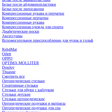
Белье после абдоминопластики
Белье после липосакции
Компрессионные рукава и перчатки
Компрессионные перчатки
Компрессионные рукава
Компрессионная одежда для спорта
Диабетические носки
Аксессуары
Вспомогательное приспособление для чулок и гольф
Reh4Mat
Orlett
OPPO
OPTIMA MOLLITER
DonJoy
Thuasne
Смотреть все
Ортопедические стельки
Спортивные стельки
Стельки для обуви с каблуком
Стельки детские
Стельки ортопедические
Ортопедические подушки и матрасы
Ортопедические подушки для сна