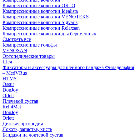
Компрессионные колготки ORTO
Компрессионные колготки Idealista
Компрессионные колготки VENOTEKS
Компрессионные колготки Sigvaris
Компрессионные колготки Relaxsan
Компрессионные колготки для беременных
Смотреть все
Компрессионные гольфы
VENOSAN
Ортопедические товары
Шея
Фиксаторы и аксессуары для шейного бандажа Филадельфия
– MedVRus
HTMS
Ossur
DonJoy
Orlett
Плечевой сустав
Reh4Mat
DonJoy
Orlett
Детская ортопедия
Локоть, запястье, кисть
Бандажи на локтевой сустав