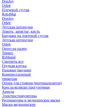
DonJoy
Orlett
Плечевой сустав
Reh4Mat
DonJoy
Orlett
Детская ортопедия
Локоть, запястье, кисть
Бандажи на локтевой сустав
Детская ортопедия
Orlett
Ортез на палец
Тривес
Rehband
Смотреть все
Грудная клетка
Паховые бандажи
Компрессионный
трикотаж
Опора для стояния (вертикализатор)
Кресла-коляски прогулочные
Аренда
Электростимуляторы
Респираторы и медицинские маски
Маски медицинские