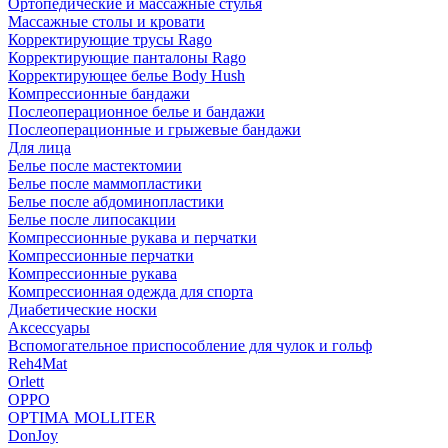
Ортопедические и массажные стулья
Массажные столы и кровати
Корректирующие трусы Rago
Корректирующие панталоны Rago
Корректирующее белье Body Hush
Компрессионные бандажи
Послеоперационное белье и бандажи
Послеоперационные и грыжевые бандажи
Для лица
Белье после мастектомии
Белье после маммопластики
Белье после абдоминопластики
Белье после липосакции
Компрессионные рукава и перчатки
Компрессионные перчатки
Компрессионные рукава
Компрессионная одежда для спорта
Диабетические носки
Аксессуары
Вспомогательное приспособление для чулок и гольф
Reh4Mat
Orlett
OPPO
OPTIMA MOLLITER
DonJoy