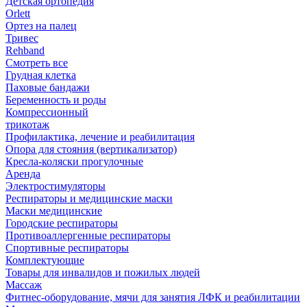
Детская ортопедия
Orlett
Ортез на палец
Тривес
Rehband
Смотреть все
Грудная клетка
Паховые бандажи
Беременность и роды
Компрессионный
трикотаж
Профилактика, лечение и реабилитация
Опора для стояния (вертикализатор)
Кресла-коляски прогулочные
Аренда
Электростимуляторы
Респираторы и медицинские маски
Маски медицинские
Городские респираторы
Противоаллергенные респираторы
Спортивные респираторы
Комплектующие
Товары для инвалидов и пожилых людей
Массаж
Фитнес-оборудование, мячи для занятия ЛФК и реабилитации