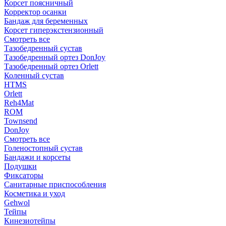
Корсет поясничный
Корректор осанки
Бандаж для беременных
Корсет гиперэкстензионный
Смотреть все
Тазобедренный сустав
Тазобедренный ортез DonJoy
Тазобедренный ортез Orlett
Коленный сустав
HTMS
Orlett
Reh4Mat
ROM
Townsend
DonJoy
Смотреть все
Голеностопный сустав
Бандажи и корсеты
Подушки
Фиксаторы
Санитарные приспособления
Косметика и уход
Gehwol
Тейпы
Кинезиотейпы