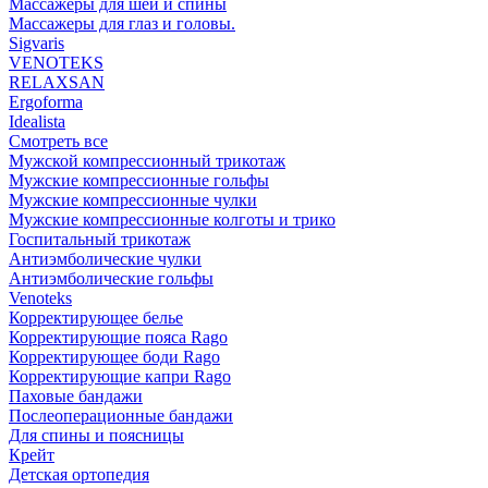
Массажеры для шеи и спины
Массажеры для глаз и головы.
Sigvaris
VENOTEKS
RELAXSAN
Ergoforma
Idealista
Смотреть все
Мужской компрессионный трикотаж
Мужские компрессионные гольфы
Мужские компрессионные чулки
Мужские компрессионные колготы и трико
Госпитальный трикотаж
Антиэмболические чулки
Антиэмболические гольфы
Venoteks
Корректирующее белье
Корректирующие пояса Rago
Корректирующее боди Rago
Корректирующие капри Rago
Паховые бандажи
Послеоперационные бандажи
Для спины и поясницы
Крейт
Детская ортопедия