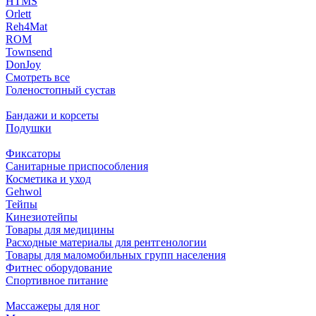
HTMS
Orlett
Reh4Mat
ROM
Townsend
DonJoy
Смотреть все
Голеностопный сустав
Бандажи и корсеты
Подушки
Фиксаторы
Санитарные приспособления
Косметика и уход
Gehwol
Тейпы
Кинезиотейпы
Товары для медицины
Расходные материалы для рентгенологии
Товары для маломобильных групп населения
Фитнес оборудование
Спортивное питание
Массажеры для ног