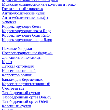
Мужские компрессионные колготы и трико
Госпитальный трикотаж
Антиэмболические чулки
Антиэмболические гольфы
Venoteks
Корректирующее белье
Корректирующие пояса Rago
Корректирующее боди Rago
Корректирующие капри Rago
Паховые бандажи
Послеоперационные бандажи
Для спины и поясницы
Крейт
Детская ортопедия
Корсет поясничный
Корректор осанки
Бандаж для беременных
Корсет гиперэкстензионный
Смотреть все
Тазобедренный сустав
Тазобедренный ортез DonJoy
Тазобедренный ортез Orlett
Коленный сустав