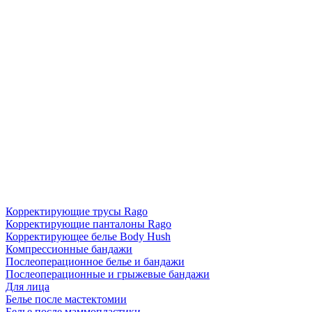
Корректирующие трусы Rago
Корректирующие панталоны Rago
Корректирующее белье Body Hush
Компрессионные бандажи
Послеоперационное белье и бандажи
Послеоперационные и грыжевые бандажи
Для лица
Белье после мастектомии
Белье после маммопластики